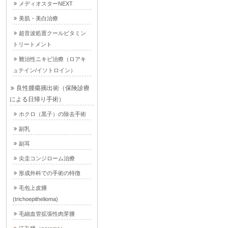
メディオスターNEXT
美肌・美白治療
超音波処置クールビタミン
トリートメント
難治性ニキビ治療（ロアキ
ュテイン/イソトロイン）
良性腫瘍摘出術（保険診療
による日帰り手術）
ホクロ（黒子）の除去手術
副乳
副耳
尖圭コンジローム治療
形成外科での手術の特徴
毛包上皮腫
(trichoepithelioma)
毛細血管拡張性肉芽腫