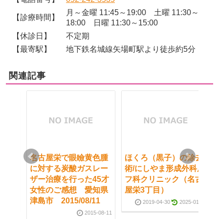
月～金曜 11:45～19:00 土曜 11:30～
【診療時間】
18:00 日曜 11:30～15:00
【休診日】
不定期
【最寄駅】
地下鉄名城線矢場町駅より徒歩約5分
関連記事
除去
名古屋栄で眼瞼黄色腫
​ほくろ（黒子）の除去
外科皮
に対する炭酸ガスレー
術/にしやま形成外科皮
名古
ザー治療を行った45才
フ科クリニック（名古
女性のご感想 愛知県
屋栄3丁目）
津島市 2015/08/11
5-01-26
2019-04-30
2025-01-26
2015-08-11