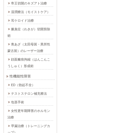
帝王切開のキズアト治療
湿潤療法（モイストケア）
耳ケロイド治療
腋臭症（わきが）切開剪除
術
青あざ（太田母斑・異所性
蒙古斑）のレーザー治療
顔面瘢痕拘縮（はんこんこ
うしゅく）形成術
性機能性障害
ED（勃起不全）
テストステロン補充療法
包茎手術
女性更年期障害のホルモン
治療
早漏治療（トレーニングカ
ップ）