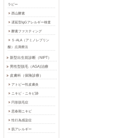
ラピー
西山酵素
遅延型IgGアレルギー検査
酵素ファスティング
５-ALA（アミノレブリン
酸）点滴療法
新型出生前診断（NIPT）
男性型脱毛（AGA)治療
皮膚科（保険診療）
アトピー性皮膚炎
ニキビ・ニキビ跡
円形脱毛症
思春期ニキビ
性行為感染症
肌アレルギー