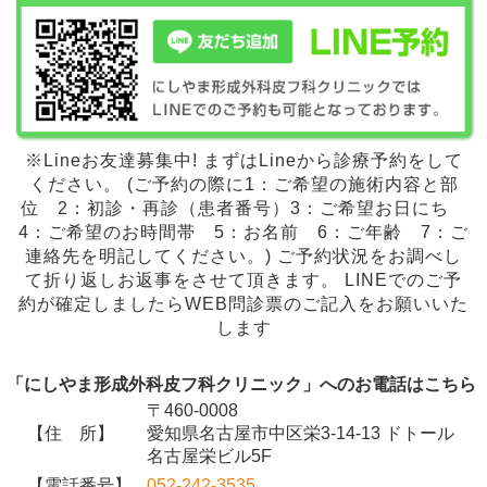
※Lineお友達募集中! まずはLineから診療予約をして
ください。 (ご予約の際に1：ご希望の施術内容と部
位 2：初診・再診（患者番号）3：ご希望お日にち
4：ご希望のお時間帯 5：お名前 6：ご年齢 7：ご
連絡先を明記してください。) ご予約状況をお調べし
て折り返しお返事をさせて頂きます。 LINEでのご予
約が確定しましたらWEB問診票のご記入をお願いいた
します
「にしやま形成外科皮フ科クリニック」へのお電話はこちら
〒460-0008
【住 所】
愛知県名古屋市中区栄3-14-13 ドトール
名古屋栄ビル5F
【電話番号】
052-242-3535