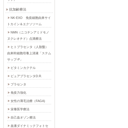
抗加齢療法
NK-EXO 免疫細胞由来サイ
トカイン＆エクソソーム
NMN（ニコチンアミドモノ
ヌクレオチド）点滴療法
ヒトプラセンタ（人胎盤）
由来幹細胞培養上清液「ステム
サップ-P」
ビタミンカクテル
ピュアプラセンタD.R.
プラセンタ
免疫力強化
女性の薄毛治療（FAGA)
栄養医学療法
自己血オゾン療法
血液ダイナミックフォトセ