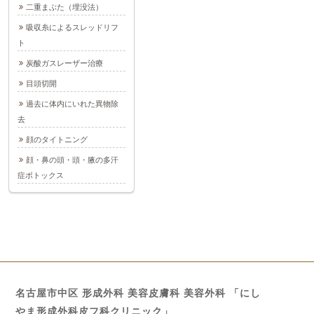
二重まぶた（埋没法）
吸収糸によるスレッドリフ
ト
炭酸ガスレーザー治療
目頭切開
過去に体内にいれた異物除
去
顔のタイトニング
顔・鼻の頭・頭・腋の多汗
症ボトックス
名古屋市中区 形成外科 美容皮膚科 美容外科 「にし
やま形成外科皮フ科クリニック」