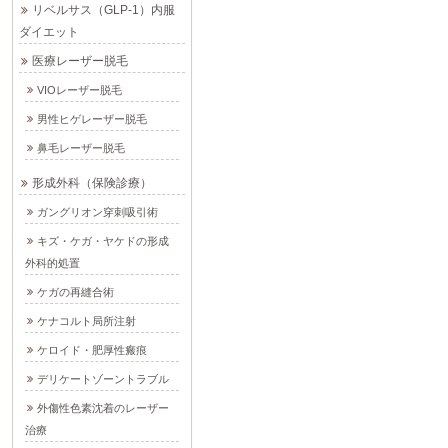
リベルサス（GLP-1）内服
ダイエット
医療レーザー脱毛
VIOレーザー脱毛
男性ヒゲレーザー脱毛
鼻毛レーザー脱毛
形成外科（保険診療）
ガングリオン穿刺吸引術
キズ・ケガ・ヤケドの形成
外科的処置
ケガの再縫合術
ケナコルト局所注射
ケロイド・肥厚性瘢痕
デリケートゾーントラブル
外傷性色素沈着のレーザー
治療