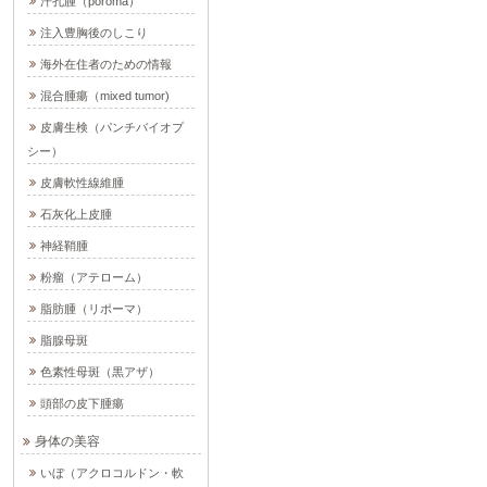
汗孔腫（poroma）
注入豊胸後のしこり
海外在住者のための情報
混合腫瘍（mixed tumor)
皮膚生検（パンチバイオプ
シー）
皮膚軟性線維腫
石灰化上皮腫
神経鞘腫
粉瘤（アテローム）
脂肪腫（リポーマ）
脂腺母斑
色素性母斑（黒アザ）
頭部の皮下腫瘍
身体の美容
いぼ（アクロコルドン・軟