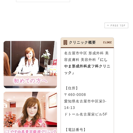
PAGE TOP
除去
クリニック概要
CLINIC
外科皮
名古屋市中区 形成外科 美
名古
容皮膚科 美容外科
「にし
やま形成外科皮フ科クリニ
5-01-26
ック」
【住所】
〒460-0008
愛知県名古屋市中区栄3-
14-13
ドトール名古屋栄ビル5F
【電話番号】