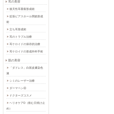
耳の美容
後天性耳垂裂形成術
拡張ピアスホール閉鎖形成
術
立ち耳形成術
耳のトラブル治療
耳ケロイドの保存的治療
耳ケロイドの形成外科手術
肌の美容
「ダドレス」白斑皮膚染色
液
シミのレーザー治療
ダーマペン④
ドクターズコスメ
ヘリオケアD（飲む日焼け止
め）