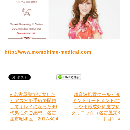
http://www.momohime-medical.com
« 名古屋栄で拡大した
超音波処置クールビタ
ピアス穴を手術で閉鎖
ミントリートメント/に
してキレイになった40
しやま形成外科皮フ科
代男性のご感想 名古
クリニック（名古屋栄3
屋市昭和区 2017/8/24
丁目） »