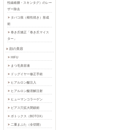
性線維腫・スキンタグ）のレー
ザー除去
タバコ痕（根性焼き）形成
術
巻き爪矯正「巻き爪マイス
ター」
顔の美容
HIFU
まつ毛美容液
ドッグイヤー修正手術
ヒアルロン酸注入
ヒアルロン酸溶解注射
ヒューマンコラーゲン
ピアス穴拡大閉鎖術
ボトックス（BOTOX）
二重まぶた（全切開）