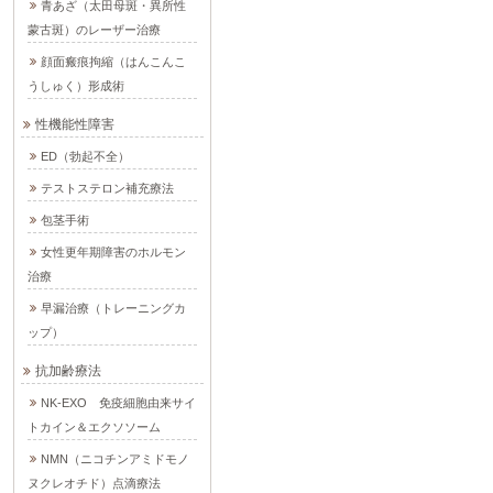
青あざ（太田母斑・異所性
蒙古斑）のレーザー治療
顔面瘢痕拘縮（はんこんこ
うしゅく）形成術
性機能性障害
ED（勃起不全）
テストステロン補充療法
包茎手術
女性更年期障害のホルモン
治療
早漏治療（トレーニングカ
ップ）
抗加齢療法
NK-EXO 免疫細胞由来サイ
トカイン＆エクソソーム
NMN（ニコチンアミドモノ
ヌクレオチド）点滴療法