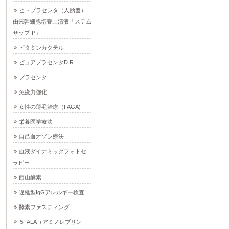
ヒトプラセンタ（人胎盤）
由来幹細胞培養上清液「ステム
サップ-P」
ビタミンカクテル
ピュアプラセンタD.R.
プラセンタ
免疫力強化
女性の薄毛治療（FAGA)
栄養医学療法
自己血オゾン療法
血液ダイナミックフォトセ
ラピー
西山酵素
遅延型IgGアレルギー検査
酵素ファスティング
５-ALA（アミノレブリン