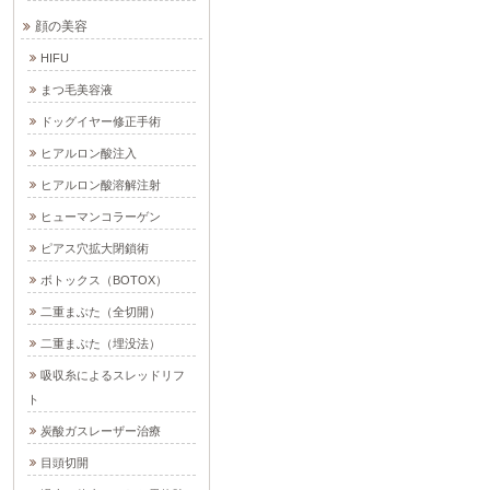
顔の美容
HIFU
まつ毛美容液
ドッグイヤー修正手術
ヒアルロン酸注入
ヒアルロン酸溶解注射
ヒューマンコラーゲン
ピアス穴拡大閉鎖術
ボトックス（BOTOX）
二重まぶた（全切開）
二重まぶた（埋没法）
吸収糸によるスレッドリフ
ト
炭酸ガスレーザー治療
目頭切開