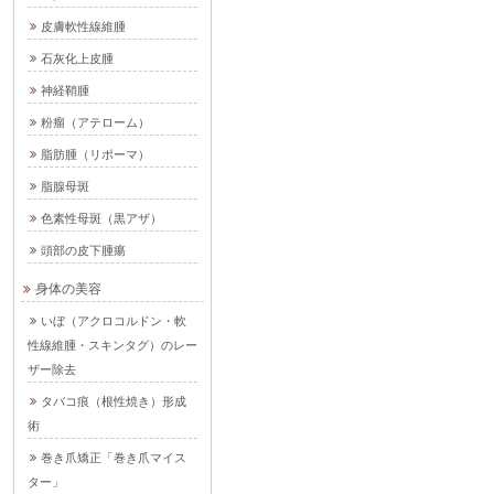
皮膚軟性線維腫
石灰化上皮腫
神経鞘腫
粉瘤（アテローム）
脂肪腫（リポーマ）
脂腺母斑
色素性母斑（黒アザ）
頭部の皮下腫瘍
身体の美容
いぼ（アクロコルドン・軟
性線維腫・スキンタグ）のレー
ザー除去
タバコ痕（根性焼き）形成
術
巻き爪矯正「巻き爪マイス
ター」