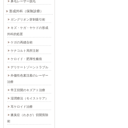
鼻毛レーザー脱毛
形成外科（保険診療）
ガングリオン穿刺吸引術
キズ・ケガ・ヤケドの形成
外科的処置
ケガの再縫合術
ケナコルト局所注射
ケロイド・肥厚性瘢痕
デリケートゾーントラブル
外傷性色素沈着のレーザー
治療
帝王切開のキズアト治療
湿潤療法（モイストケア）
耳ケロイド治療
腋臭症（わきが）切開剪除
術