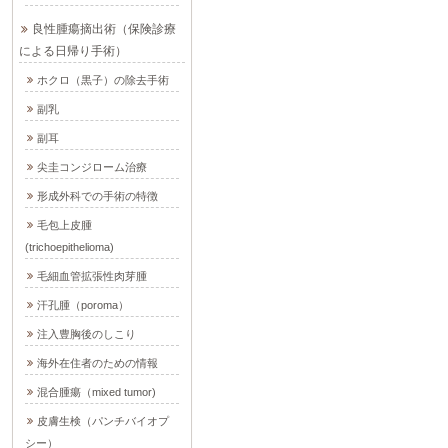
良性腫瘍摘出術（保険診療
による日帰り手術）
ホクロ（黒子）の除去手術
副乳
副耳
尖圭コンジローム治療
形成外科での手術の特徴
毛包上皮腫
(trichoepithelioma)
毛細血管拡張性肉芽腫
汗孔腫（poroma）
注入豊胸後のしこり
海外在住者のための情報
混合腫瘍（mixed tumor)
皮膚生検（パンチバイオプ
シー）