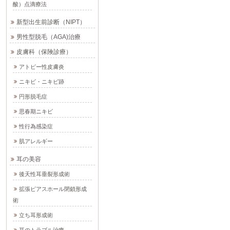
酸）点滴療法
新型出生前診断（NIPT）
男性型脱毛（AGA)治療
皮膚科（保険診療）
アトピー性皮膚炎
ニキビ・ニキビ跡
円形脱毛症
思春期ニキビ
性行為感染症
肌アレルギー
耳の美容
後天性耳垂裂形成術
拡張ピアスホール閉鎖形成
術
立ち耳形成術
耳のトラブル治療