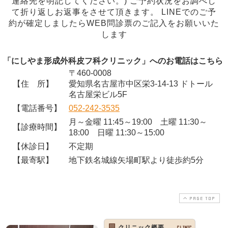
連絡先を明記してください。) ご予約状況をお調べし
て折り返しお返事をさせて頂きます。 LINEでのご予
約が確定しましたらWEB問診票のご記入をお願いいた
します
「にしやま形成外科皮フ科クリニック」へのお電話はこちら
〒460-0008
【住 所】
愛知県名古屋市中区栄3-14-13 ドトール
名古屋栄ビル5F
【電話番号】
052-242-3535
月～金曜 11:45～19:00 土曜 11:30～
【診療時間】
18:00 日曜 11:30～15:00
【休診日】
不定期
【最寄駅】
地下鉄名城線矢場町駅より徒歩約5分
PAGE TOP
クリニック概要
CLINIC