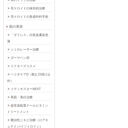
耳ケロイドの保存的治療
耳ケロイドの形成外科手術
肌の美容
「ダドレス」白斑皮膚染色
液
シミのレーザー治療
ダーマペン④
ドクターズコスメ
ヘリオケアD（飲む日焼け止
め）
メディオスターNEXT
美肌・美白治療
超音波処置クールビタミン
トリートメント
難治性ニキビ治療（ロアキ
ュテイン/イソトロイン）