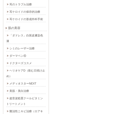
耳のトラブル治療
耳ケロイドの保存的治療
耳ケロイドの形成外科手術
肌の美容
「ダドレス」白斑皮膚染色
液
シミのレーザー治療
ダーマペン④
ドクターズコスメ
ヘリオケアD（飲む日焼け止
め）
メディオスターNEXT
美肌・美白治療
超音波処置クールビタミン
トリートメント
難治性ニキビ治療（ロアキ