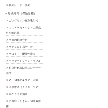
鼻毛レーザー脱毛
形成外科（保険診療）
ガングリオン穿刺吸引術
キズ・ケガ・ヤケドの形成
外科的処置
ケガの再縫合術
ケナコルト局所注射
ケロイド・肥厚性瘢痕
デリケートゾーントラブル
外傷性色素沈着のレーザー
治療
帝王切開のキズアト治療
湿潤療法（モイストケア）
耳ケロイド治療
腋臭症（わきが）切開剪除
術