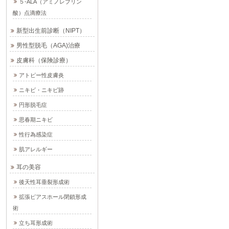
５-ALA（アミノレブリン
酸）点滴療法
新型出生前診断（NIPT）
男性型脱毛（AGA)治療
皮膚科（保険診療）
アトピー性皮膚炎
ニキビ・ニキビ跡
円形脱毛症
思春期ニキビ
性行為感染症
肌アレルギー
耳の美容
後天性耳垂裂形成術
拡張ピアスホール閉鎖形成
術
立ち耳形成術