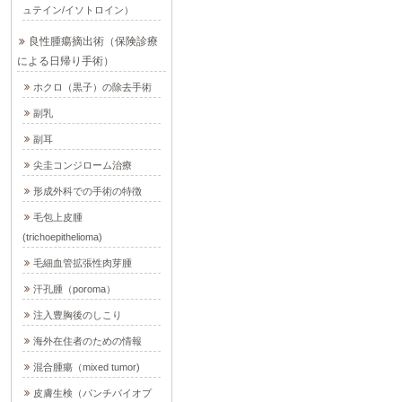
ュテイン/イソトロイン）
良性腫瘍摘出術（保険診療
による日帰り手術）
ホクロ（黒子）の除去手術
副乳
副耳
尖圭コンジローム治療
形成外科での手術の特徴
毛包上皮腫
(trichoepithelioma)
毛細血管拡張性肉芽腫
汗孔腫（poroma）
注入豊胸後のしこり
海外在住者のための情報
混合腫瘍（mixed tumor)
皮膚生検（パンチバイオプ