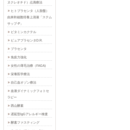
ヌクレオチド）点滴療法
ヒトプラセンタ（人胎盤）
由来幹細胞培養上清液「ステム
サップ-P」
ビタミンカクテル
ピュアプラセンタD.R.
プラセンタ
免疫力強化
女性の薄毛治療（FAGA)
栄養医学療法
自己血オゾン療法
血液ダイナミックフォトセ
ラピー
西山酵素
遅延型IgGアレルギー検査
酵素ファスティング