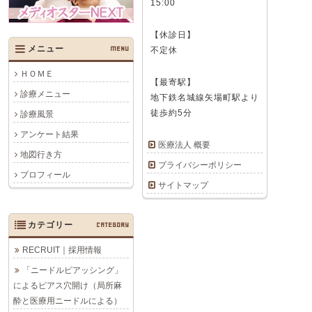
15:00
【休診日】
メニュー
MENU
不定休
ＨＯＭＥ
【最寄駅】
診療メニュー
地下鉄名城線矢場町駅より
徒歩約5分
診療風景
アンケート結果
医療法人 概要
地図行き方
プライバシーポリシー
プロフィール
サイトマップ
カテゴリー
CATEGORY
RECRUIT｜採用情報
「ニードルピアッシング」
によるピアス穴開け（局所麻
酔と医療用ニードルによる）