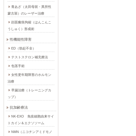
青あざ（太田母斑・異所性
蒙古斑）のレーザー治療
顔面瘢痕拘縮（はんこんこ
うしゅく）形成術
性機能性障害
ED（勃起不全）
テストステロン補充療法
包茎手術
女性更年期障害のホルモン
治療
早漏治療（トレーニングカ
ップ）
抗加齢療法
NK-EXO 免疫細胞由来サイ
トカイン＆エクソソーム
NMN（ニコチンアミドモノ