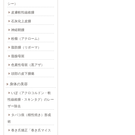
シー）
皮膚軟性線維腫
石灰化上皮腫
神経鞘腫
粉瘤（アテローム）
脂肪腫（リポーマ）
脂腺母斑
色素性母斑（黒アザ）
頭部の皮下腫瘍
身体の美容
いぼ（アクロコルドン・軟
性線維腫・スキンタグ）のレー
ザー除去
タバコ痕（根性焼き）形成
術
巻き爪矯正「巻き爪マイス