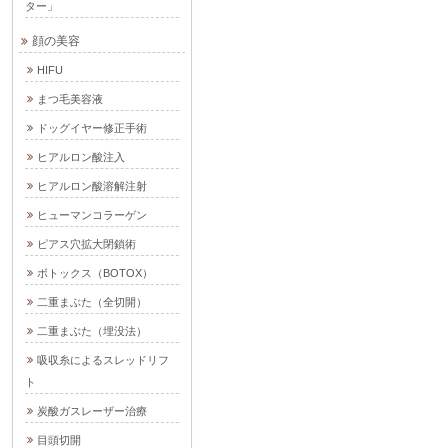
ター」
顔の美容
HIFU
まつ毛美容液
ドッグイヤー修正手術
ヒアルロン酸注入
ヒアルロン酸溶解注射
ヒューマンコラーゲン
ピアス穴拡大閉鎖術
ボトックス（BOTOX）
二重まぶた（全切開）
二重まぶた（埋没法）
吸収糸によるスレッドリフ
ト
炭酸ガスレーザー治療
目頭切開