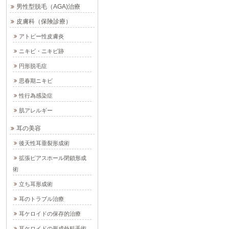
男性型脱毛（AGA)治療
皮膚科（保険診療）
アトピー性皮膚炎
ニキビ・ニキビ跡
円形脱毛症
思春期ニキビ
性行為感染症
肌アレルギー
耳の美容
後天性耳垂裂形成術
拡張ピアスホール閉鎖形成
術
立ち耳形成術
耳のトラブル治療
耳ケロイドの保存的治療
耳ケロイドの形成外科手術