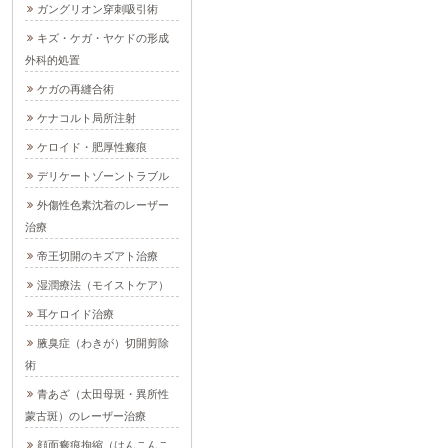
ガングリオン穿刺吸引術
キズ・ケガ・ヤケドの形成
外科的処置
ケガの再縫合術
ケナコルト局所注射
ケロイド・肥厚性瘢痕
デリケートゾーントラブル
外傷性色素沈着のレーザー
治療
帝王切開のキズアト治療
湿潤療法（モイストケア）
耳ケロイド治療
腋臭症（わきが）切開剪除
術
青あざ（太田母斑・異所性
蒙古斑）のレーザー治療
顔面瘢痕拘縮（はんこんこ