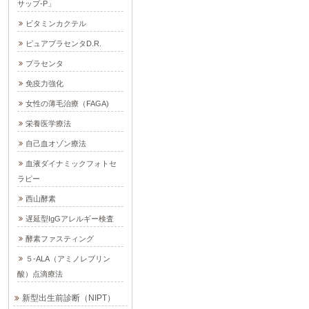
サップ-P」
ビタミンカクテル
ピュアプラセンタD.R.
プラセンタ
免疫力強化
女性の薄毛治療（FAGA)
栄養医学療法
自己血オゾン療法
血液ダイナミックフォトセ
ラピー
西山酵素
遅延型IgGアレルギー検査
酵素ファスティング
５-ALA（アミノレブリン
酸）点滴療法
新型出生前診断（NIPT）