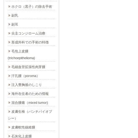
ホクロ（黒子）の除去手術
副乳
副耳
尖圭コンジローム治療
形成外科での手術の特徴
毛包上皮腫
(trichoepithelioma)
毛細血管拡張性肉芽腫
汗孔腫（poroma）
注入豊胸後のしこり
海外在住者のための情報
混合腫瘍（mixed tumor)
皮膚生検（パンチバイオプ
シー）
皮膚軟性線維腫
石灰化上皮腫