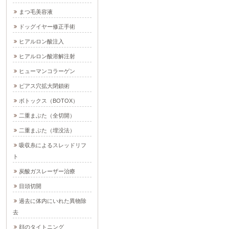
まつ毛美容液
ドッグイヤー修正手術
ヒアルロン酸注入
ヒアルロン酸溶解注射
ヒューマンコラーゲン
ピアス穴拡大閉鎖術
ボトックス（BOTOX）
二重まぶた（全切開）
二重まぶた（埋没法）
吸収糸によるスレッドリフ
ト
炭酸ガスレーザー治療
目頭切開
過去に体内にいれた異物除
去
顔のタイトニング