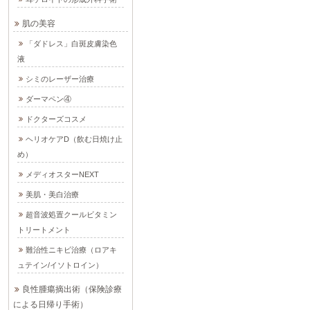
肌の美容
「ダドレス」白斑皮膚染色
液
シミのレーザー治療
ダーマペン④
ドクターズコスメ
ヘリオケアD（飲む日焼け止
め）
メディオスターNEXT
美肌・美白治療
超音波処置クールビタミン
トリートメント
難治性ニキビ治療（ロアキ
ュテイン/イソトロイン）
良性腫瘍摘出術（保険診療
による日帰り手術）