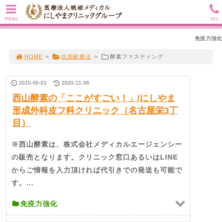
MENU
TEL
免疫力強化
HOME
>
抗加齢療法
>
酵素ファスティング
2015-05-01
2020-11-06
西山酵素の「ここがすごい！」/にしやま
形成外科皮フ科クリニック（名古屋栄3丁
目）
※西山酵素は、株式会社メディカルエージェンシー
の販売となります。クリニック窓口あるいはLINE
からご情報を入力頂ければ代引きでの発送も可能で
す。...
免疫力強化