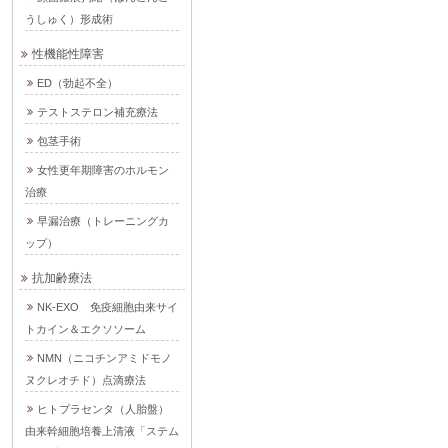
うしゅく）形成術
性機能性障害
ED（勃起不全）
テストステロン補充療法
包茎手術
女性更年期障害のホルモン
治療
早漏治療（トレーニングカ
ップ）
抗加齢療法
NK-EXO 免疫細胞由来サイ
トカイン＆エクソソーム
NMN（ニコチンアミドモノ
ヌクレオチド）点滴療法
ヒトプラセンタ（人胎盤）
由来幹細胞培養上清液「ステム