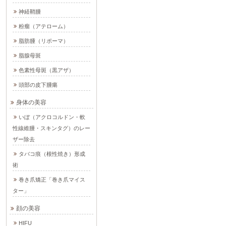
神経鞘腫
粉瘤（アテローム）
脂肪腫（リポーマ）
脂腺母斑
色素性母斑（黒アザ）
頭部の皮下腫瘍
身体の美容
いぼ（アクロコルドン・軟
性線維腫・スキンタグ）のレー
ザー除去
タバコ痕（根性焼き）形成
術
巻き爪矯正「巻き爪マイス
ター」
顔の美容
HIFU