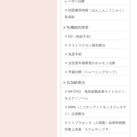
レーザー治療
顔面瘢痕拘縮（はんこんこうしゅく）
形成術
性機能性障害
ED（勃起不全）
テストステロン補充療法
包茎手術
女性更年期障害のホルモン治療
早漏治療（トレーニングカップ）
抗加齢療法
NK-EXO 免疫細胞由来サイトカイン
＆エクソソーム
NMN（ニコチンアミドモノヌクレオチ
ド）点滴療法
ヒトプラセンタ（人胎盤）由来幹細胞
培養上清液「ステムサップ-P」