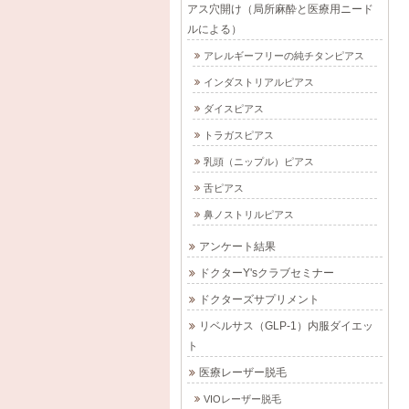
アス穴開け（局所麻酔と医療用ニード
ルによる）
アレルギーフリーの純チタンピアス
インダストリアルピアス
ダイスピアス
トラガスピアス
乳頭（ニップル）ピアス
舌ピアス
鼻ノストリルピアス
アンケート結果
ドクターY'sクラブセミナー
ドクターズサプリメント
リベルサス（GLP-1）内服ダイエッ
ト
医療レーザー脱毛
VIOレーザー脱毛