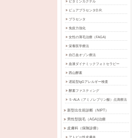
ビタミンカクテル
ピュアプラセンタD.R.
プラセンタ
免疫力強化
女性の薄毛治療（FAGA)
栄養医学療法
自己血オゾン療法
血液ダイナミックフォトセラピー
西山酵素
遅延型IgGアレルギー検査
酵素ファスティング
５-ALA（アミノレブリン酸）点滴療法
新型出生前診断（NIPT）
男性型脱毛（AGA)治療
皮膚科（保険診療）
アトピー性皮膚炎