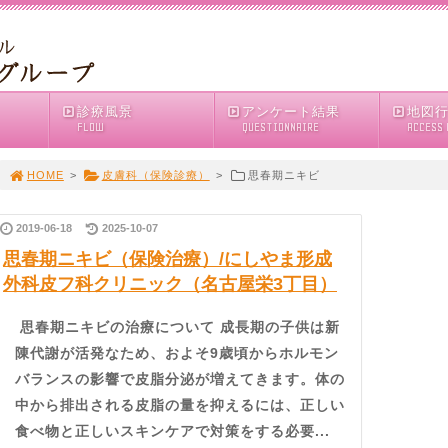
診療風景
アンケート結果
地図
FLOW
QUESTIONNAIRE
ACCESS
HOME
>
皮膚科（保険診療）
>
思春期ニキビ
2019-06-18
2025-10-07
思春期ニキビ（保険治療）/にしやま形成
外科皮フ科クリニック（名古屋栄3丁目）
​ 思春期ニキビの治療について 成長期の子供は新
陳代謝が活発なため、およそ9歳頃からホルモン
バランスの影響で皮脂分泌が増えてきます。体の
中から排出される皮脂の量を抑えるには、正しい
食べ物と正しいスキンケアで対策をする必要...