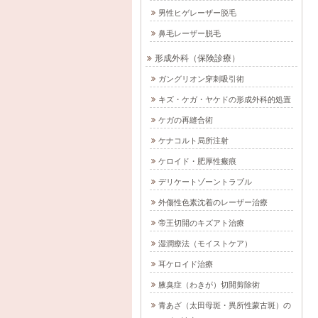
男性ヒゲレーザー脱毛
鼻毛レーザー脱毛
形成外科（保険診療）
ガングリオン穿刺吸引術
キズ・ケガ・ヤケドの形成外科的処置
ケガの再縫合術
ケナコルト局所注射
ケロイド・肥厚性瘢痕
デリケートゾーントラブル
外傷性色素沈着のレーザー治療
帝王切開のキズアト治療
湿潤療法（モイストケア）
耳ケロイド治療
腋臭症（わきが）切開剪除術
青あざ（太田母斑・異所性蒙古斑）の