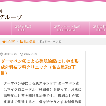
診療風景
アンケート結果
地図
FLOW
QUESTIONNAIRE
ACCESS
HOME
>
肌の美容
>
ダーマペン④
2020-10-26
2025-01-26
ダーマペン④による美肌治療/にしやま形
成外科皮フ科クリニック（名古屋栄3丁
目）
ダーマペン④による肌スキンケア ダーマペン④
はマイクロニードル（極細針）を使って、お肌に
高密度に針穴を開ける治療です。 微細な針が真
皮層まで到達すると、傷を治そうとする創傷治癒