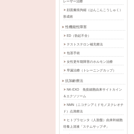
レーザー治療
顔面瘢痕拘縮（はんこんこうしゅく）
形成術
性機能性障害
ED（勃起不全）
テストステロン補充療法
包茎手術
女性更年期障害のホルモン治療
早漏治療（トレーニングカップ）
抗加齢療法
NK-EXO 免疫細胞由来サイトカイン
＆エクソソーム
NMN（ニコチンアミドモノヌクレオチ
ド）点滴療法
ヒトプラセンタ（人胎盤）由来幹細胞
培養上清液「ステムサップ-P」