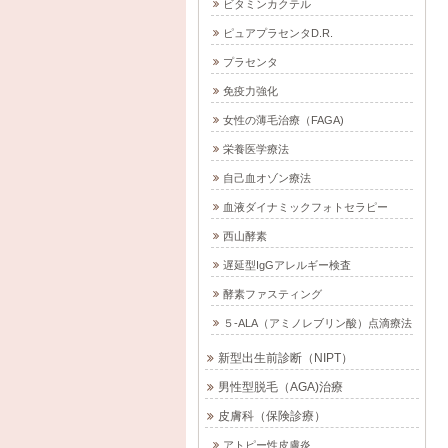
ビタミンカクテル
ピュアプラセンタD.R.
プラセンタ
免疫力強化
女性の薄毛治療（FAGA)
栄養医学療法
自己血オゾン療法
血液ダイナミックフォトセラピー
西山酵素
遅延型IgGアレルギー検査
酵素ファスティング
５-ALA（アミノレブリン酸）点滴療法
新型出生前診断（NIPT）
男性型脱毛（AGA)治療
皮膚科（保険診療）
アトピー性皮膚炎