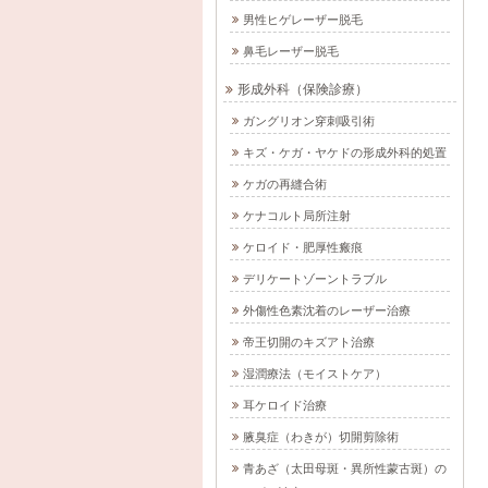
男性ヒゲレーザー脱毛
鼻毛レーザー脱毛
形成外科（保険診療）
ガングリオン穿刺吸引術
キズ・ケガ・ヤケドの形成外科的処置
ケガの再縫合術
ケナコルト局所注射
ケロイド・肥厚性瘢痕
デリケートゾーントラブル
外傷性色素沈着のレーザー治療
帝王切開のキズアト治療
湿潤療法（モイストケア）
耳ケロイド治療
腋臭症（わきが）切開剪除術
青あざ（太田母斑・異所性蒙古斑）の