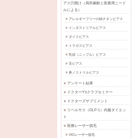
アス穴開け（局所麻酔と医療用ニード
ルによる）
アレルギーフリーの純チタンピアス
インダストリアルピアス
ダイスピアス
トラガスピアス
乳頭（ニップル）ピアス
舌ピアス
鼻ノストリルピアス
アンケート結果
ドクターY'sクラブセミナー
ドクターズサプリメント
リベルサス（GLP-1）内服ダイエッ
ト
医療レーザー脱毛
VIOレーザー脱毛