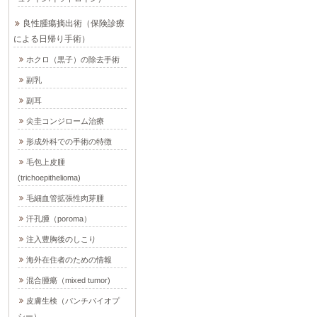
良性腫瘍摘出術（保険診療
による日帰り手術）
ホクロ（黒子）の除去手術
副乳
副耳
尖圭コンジローム治療
形成外科での手術の特徴
毛包上皮腫
(trichoepithelioma)
毛細血管拡張性肉芽腫
汗孔腫（poroma）
注入豊胸後のしこり
海外在住者のための情報
混合腫瘍（mixed tumor)
皮膚生検（パンチバイオプ
シー）