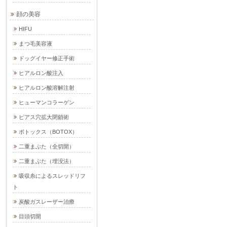
顔の美容
HIFU
まつ毛美容液
ドッグイヤー修正手術
ヒアルロン酸注入
ヒアルロン酸溶解注射
ヒューマンコラーゲン
ピアス穴拡大閉鎖術
ボトックス（BOTOX）
二重まぶた（全切開）
二重まぶた（埋没法）
吸収糸によるスレッドリフ
ト
炭酸ガスレーザー治療
目頭切開