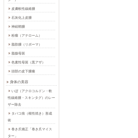
皮膚軟性線維腫
石灰化上皮腫
神経鞘腫
粉瘤（アテローム）
脂肪腫（リポーマ）
脂腺母斑
色素性母斑（黒アザ）
頭部の皮下腫瘍
身体の美容
いぼ（アクロコルドン・軟
性線維腫・スキンタグ）のレー
ザー除去
タバコ痕（根性焼き）形成
術
巻き爪矯正「巻き爪マイス
ター」