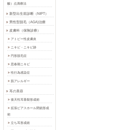
酸）点滴療法
新型出生前診断（NIPT）
男性型脱毛（AGA)治療
皮膚科（保険診療）
アトピー性皮膚炎
ニキビ・ニキビ跡
円形脱毛症
思春期ニキビ
性行為感染症
肌アレルギー
耳の美容
後天性耳垂裂形成術
拡張ピアスホール閉鎖形成
術
立ち耳形成術