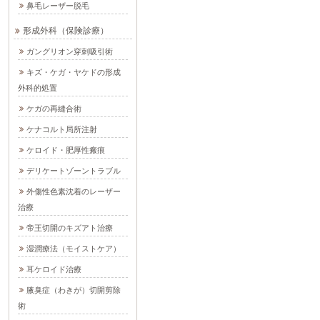
鼻毛レーザー脱毛
形成外科（保険診療）
ガングリオン穿刺吸引術
キズ・ケガ・ヤケドの形成
外科的処置
ケガの再縫合術
ケナコルト局所注射
ケロイド・肥厚性瘢痕
デリケートゾーントラブル
外傷性色素沈着のレーザー
治療
帝王切開のキズアト治療
湿潤療法（モイストケア）
耳ケロイド治療
腋臭症（わきが）切開剪除
術