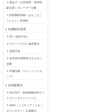
青あざ（太田母斑・異所性
蒙古斑）のレーザー治療
顔面瘢痕拘縮（はんこんこ
うしゅく）形成術
性機能性障害
ED（勃起不全）
テストステロン補充療法
包茎手術
女性更年期障害のホルモン
治療
早漏治療（トレーニングカ
ップ）
抗加齢療法
NK-EXO 免疫細胞由来サイ
トカイン＆エクソソーム
NMN（ニコチンアミドモノ
ヌクレオチド）点滴療法