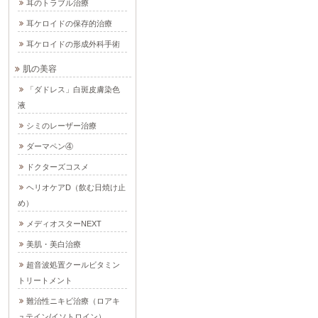
耳のトラブル治療
耳ケロイドの保存的治療
耳ケロイドの形成外科手術
肌の美容
「ダドレス」白斑皮膚染色
液
シミのレーザー治療
ダーマペン④
ドクターズコスメ
ヘリオケアD（飲む日焼け止
め）
メディオスターNEXT
美肌・美白治療
超音波処置クールビタミン
トリートメント
難治性ニキビ治療（ロアキ
ュテイン/イソトロイン）