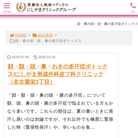
MENU
TEL
顔・鼻の頭・頭・腋の多汗症ボトックス
HOME
>
顔の美容
>
顔・鼻の頭・頭・腋の多汗症ボトックス
2019-07-06
2025-01-26
顔・額・頭・鼻・わきの多汗症ボトック
ス/にしやま形成外科皮フ科クリニック
（名古屋栄3丁目）
「顔・額・頭・鼻の頭 ・腋の多汗症」について
額、頭、鼻の頭・腋の多汗症で悩まれている方もか
なり多いです。これらの部位は、夏の暑いときに発
汗し易いのは勿論ですが、それ以外でも極度に緊張
した時（緊張性発汗）や、辛いものを食...