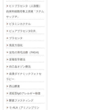
ヒトプラセンタ（人胎盤）
由来幹細胞培養上清液「ステム
サップ-P」
ビタミンカクテル
ピュアプラセンタD.R.
プラセンタ
免疫力強化
女性の薄毛治療（FAGA)
栄養医学療法
自己血オゾン療法
血液ダイナミックフォトセ
ラピー
西山酵素
遅延型IgGアレルギー検査
酵素ファスティング
５-ALA（アミノレブリン