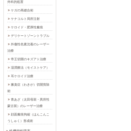
外科的処置
ケガの再縫合術
ケナコルト局所注射
ケロイド・肥厚性瘢痕
デリケートゾーントラブル
外傷性色素沈着のレーザー
治療
帝王切開のキズアト治療
湿潤療法（モイストケア）
耳ケロイド治療
腋臭症（わきが）切開剪除
術
青あざ（太田母斑・異所性
蒙古斑）のレーザー治療
顔面瘢痕拘縮（はんこんこ
うしゅく）形成術
性機能性障害