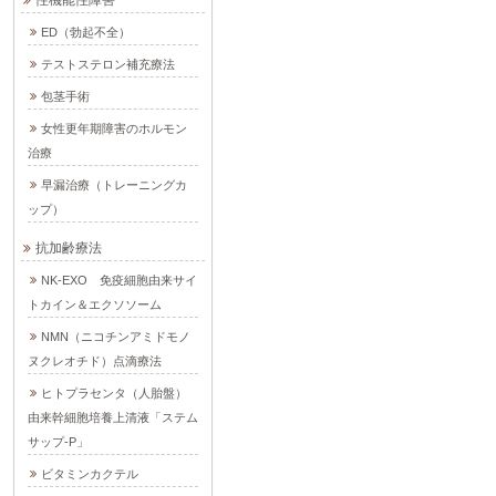
ED（勃起不全）
テストステロン補充療法
包茎手術
女性更年期障害のホルモン
治療
早漏治療（トレーニングカ
ップ）
抗加齢療法
NK-EXO 免疫細胞由来サイ
トカイン＆エクソソーム
NMN（ニコチンアミドモノ
ヌクレオチド）点滴療法
ヒトプラセンタ（人胎盤）
由来幹細胞培養上清液「ステム
サップ-P」
ビタミンカクテル