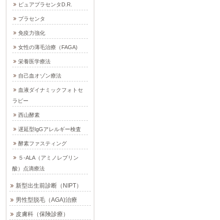
ピュアプラセンタD.R.
プラセンタ
免疫力強化
女性の薄毛治療（FAGA)
栄養医学療法
自己血オゾン療法
血液ダイナミックフォトセ
ラピー
西山酵素
遅延型IgGアレルギー検査
酵素ファスティング
５-ALA（アミノレブリン
酸）点滴療法
新型出生前診断（NIPT）
男性型脱毛（AGA)治療
皮膚科（保険診療）