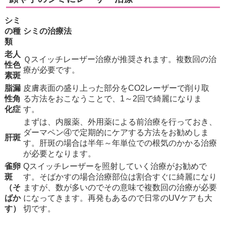
シミ
の種
シミの治療法
類
老人
Ｑスイッチレーザー治療が推奨されます。複数回の治
性色
療が必要です。
素斑
脂漏
皮膚表面の盛り上った部分をCO2レーザーで削り取
性角
る方法をおこなうことで、1～2回で綺麗になりま
化症
す。
まずは、内服薬、外用薬による前治療を行っておき、
ダーマペン④で定期的にケアする方法をお勧めしま
肝斑
す。肝斑の場合は半年～年単位での根気のかかる治療
が必要となります。
雀卵
Qスイッチレーザーを照射していく治療がお勧めで
斑
す。そばかすの場合治療部位は割合すぐに綺麗になり
（そ
ますが、数が多いのでその意味で複数回の治療が必要
ばか
になってきます。再発もあるので日常のUVケアも大
す）
切です。