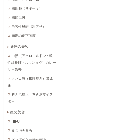
脂肪腫（リポーマ）
脂腺母斑
色素性母斑（黒アザ）
頭部の皮下腫瘍
身体の美容
いぼ（アクロコルドン・軟
性線維腫・スキンタグ）のレー
ザー除去
タバコ痕（根性焼き）形成
術
巻き爪矯正「巻き爪マイス
ター」
顔の美容
HIFU
まつ毛美容液
ドッグイヤー修正手術