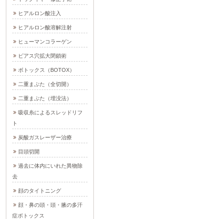
ヒアルロン酸注入
ヒアルロン酸溶解注射
ヒューマンコラーゲン
ピアス穴拡大閉鎖術
ボトックス（BOTOX）
二重まぶた（全切開）
二重まぶた（埋没法）
吸収糸によるスレッドリフ
ト
炭酸ガスレーザー治療
目頭切開
過去に体内にいれた異物除
去
顔のタイトニング
顔・鼻の頭・頭・腋の多汗
症ボトックス