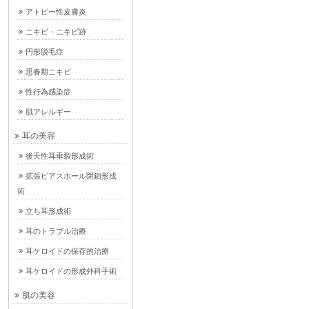
アトピー性皮膚炎
ニキビ・ニキビ跡
円形脱毛症
思春期ニキビ
性行為感染症
肌アレルギー
耳の美容
後天性耳垂裂形成術
拡張ピアスホール閉鎖形成
術
立ち耳形成術
耳のトラブル治療
耳ケロイドの保存的治療
耳ケロイドの形成外科手術
肌の美容