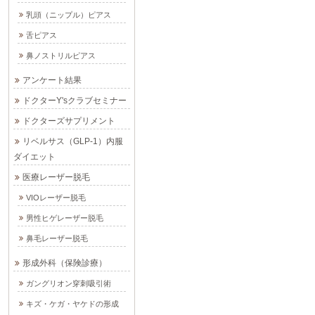
乳頭（ニップル）ピアス
舌ピアス
鼻ノストリルピアス
アンケート結果
ドクターY'sクラブセミナー
ドクターズサプリメント
リベルサス（GLP-1）内服
ダイエット
医療レーザー脱毛
VIOレーザー脱毛
男性ヒゲレーザー脱毛
鼻毛レーザー脱毛
形成外科（保険診療）
ガングリオン穿刺吸引術
キズ・ケガ・ヤケドの形成