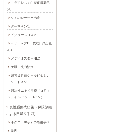
「ダドレス」白斑皮膚染色
液
シミのレーザー治療
ダーマペン④
ドクターズコスメ
ヘリオケアD（飲む日焼け止
め）
メディオスターNEXT
美肌・美白治療
超音波処置クールビタミン
トリートメント
難治性ニキビ治療（ロアキ
ュテイン/イソトロイン）
良性腫瘍摘出術（保険診療
による日帰り手術）
ホクロ（黒子）の除去手術
副乳