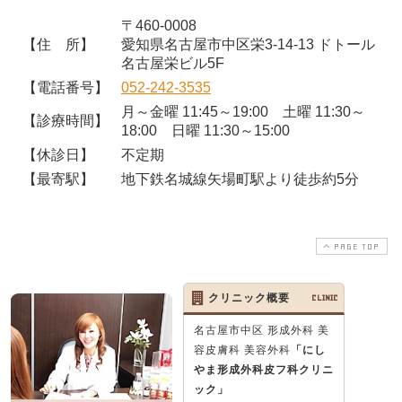
〒460-0008
【住 所】
愛知県名古屋市中区栄3-14-13 ドトール
名古屋栄ビル5F
【電話番号】
052-242-3535
月～金曜 11:45～19:00 土曜 11:30～
【診療時間】
18:00 日曜 11:30～15:00
【休診日】
不定期
【最寄駅】
地下鉄名城線矢場町駅より徒歩約5分
PAGE TOP
クリニック概要
CLINIC
名古屋市中区 形成外科 美
容皮膚科 美容外科
「にし
やま形成外科皮フ科クリニ
ック」