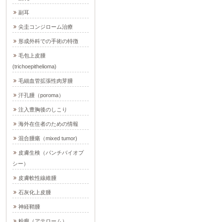
副耳
尖圭コンジローム治療
形成外科での手術の特徴
毛包上皮腫
(trichoepithelioma)
毛細血管拡張性肉芽腫
汗孔腫（poroma）
注入豊胸後のしこり
海外在住者のための情報
混合腫瘍（mixed tumor)
皮膚生検（パンチバイオプ
シー）
皮膚軟性線維腫
石灰化上皮腫
神経鞘腫
粉瘤（アテローム）