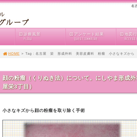
名
診療風景
アンケート結果
地図
FLOW
QUESTIONNAIRE
ACCESS
HOME
>
Tag : 名古屋 栄 形成外科 美容皮膚科 粉瘤 小さなキズから
顔の粉瘤（くりぬき法）について。にしやま形成外
屋栄3丁目）
小さなキズから顔の粉瘤を取り除く手術