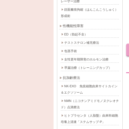
レーザー治療
顔面瘢痕拘縮（はんこんこうしゅく）
形成術
性機能性障害
ED（勃起不全）
テストステロン補充療法
包茎手術
女性更年期障害のホルモン治療
早漏治療（トレーニングカップ）
抗加齢療法
NK-EXO 免疫細胞由来サイトカイン
＆エクソソーム
NMN（ニコチンアミドモノヌクレオチ
ド）点滴療法
ヒトプラセンタ（人胎盤）由来幹細胞
培養上清液「ステムサップ-P」