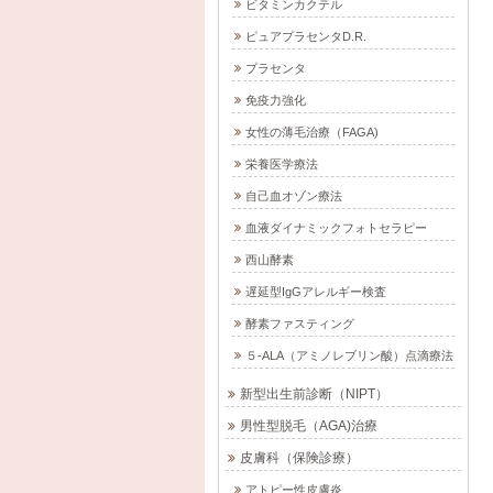
ビタミンカクテル
ピュアプラセンタD.R.
プラセンタ
免疫力強化
女性の薄毛治療（FAGA)
栄養医学療法
自己血オゾン療法
血液ダイナミックフォトセラピー
西山酵素
遅延型IgGアレルギー検査
酵素ファスティング
５-ALA（アミノレブリン酸）点滴療法
新型出生前診断（NIPT）
男性型脱毛（AGA)治療
皮膚科（保険診療）
アトピー性皮膚炎