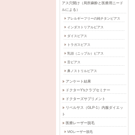
アス穴開け（局所麻酔と医療用ニード
ルによる）
アレルギーフリーの純チタンピアス
インダストリアルピアス
ダイスピアス
トラガスピアス
乳頭（ニップル）ピアス
舌ピアス
鼻ノストリルピアス
アンケート結果
ドクターY'sクラブセミナー
ドクターズサプリメント
リベルサス（GLP-1）内服ダイエッ
ト
医療レーザー脱毛
VIOレーザー脱毛