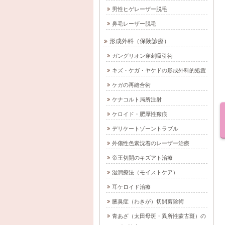
男性ヒゲレーザー脱毛
鼻毛レーザー脱毛
形成外科（保険診療）
ガングリオン穿刺吸引術
キズ・ケガ・ヤケドの形成外科的処置
ケガの再縫合術
ケナコルト局所注射
ケロイド・肥厚性瘢痕
デリケートゾーントラブル
外傷性色素沈着のレーザー治療
帝王切開のキズアト治療
湿潤療法（モイストケア）
耳ケロイド治療
腋臭症（わきが）切開剪除術
青あざ（太田母斑・異所性蒙古斑）の