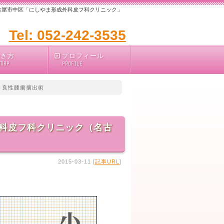
古屋市中区「にしやま形成外科皮フ科クリニック」
Tel: 052-242-3535
行き方
プロフィール
 MAP
PROFILE
 良性腫瘍摘出術
科皮フ科クリニック（名古
2015-03-11 [
記事URL
]