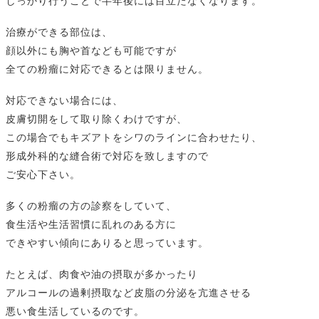
しっかり行うことで半年後には目立たなくなります。
治療ができる部位は、
顔以外にも胸や首なども可能ですが
全ての粉瘤に対応できるとは限りません。
対応できない場合には、
皮膚切開をして取り除くわけですが、
この場合でもキズアトをシワのラインに合わせたり、
形成外科的な縫合術で対応を致しますので
ご安心下さい。
多くの粉瘤の方の診察をしていて、
食生活や生活習慣に乱れのある方に
できやすい傾向にありると思っています。
たとえば、肉食や油の摂取が多かったり
アルコールの過剰摂取など皮脂の分泌を亢進させる
悪い食生活しているのです。