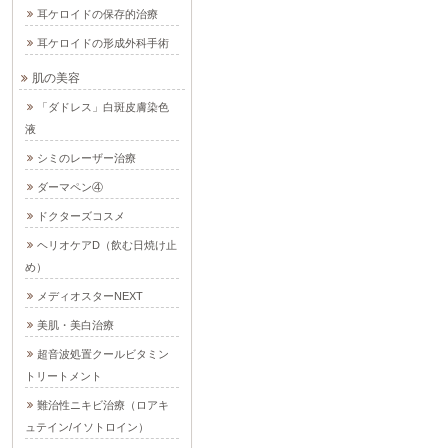
耳ケロイドの保存的治療
耳ケロイドの形成外科手術
肌の美容
「ダドレス」白斑皮膚染色
液
シミのレーザー治療
ダーマペン④
ドクターズコスメ
ヘリオケアD（飲む日焼け止
め）
メディオスターNEXT
美肌・美白治療
超音波処置クールビタミン
トリートメント
難治性ニキビ治療（ロアキ
ュテイン/イソトロイン）