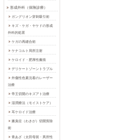
形成外科（保険診療）
ガングリオン穿刺吸引術
キズ・ケガ・ヤケドの形成
外科的処置
ケガの再縫合術
ケナコルト局所注射
ケロイド・肥厚性瘢痕
デリケートゾーントラブル
外傷性色素沈着のレーザー
治療
帝王切開のキズアト治療
湿潤療法（モイストケア）
耳ケロイド治療
腋臭症（わきが）切開剪除
術
青あざ（太田母斑・異所性