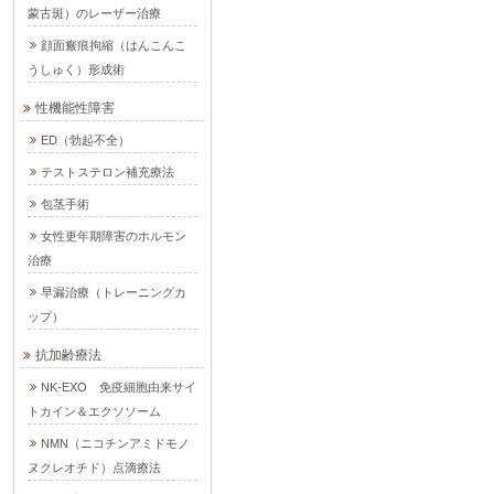
蒙古斑）のレーザー治療
顔面瘢痕拘縮（はんこんこ
うしゅく）形成術
性機能性障害
ED（勃起不全）
テストステロン補充療法
包茎手術
女性更年期障害のホルモン
治療
早漏治療（トレーニングカ
ップ）
抗加齢療法
NK-EXO 免疫細胞由来サイ
トカイン＆エクソソーム
NMN（ニコチンアミドモノ
ヌクレオチド）点滴療法