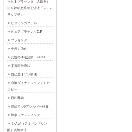
ヒトプラセンタ（人胎盤）
由来幹細胞培養上清液「ステム
サップ-P」
ビタミンカクテル
ピュアプラセンタD.R.
プラセンタ
免疫力強化
女性の薄毛治療（FAGA)
栄養医学療法
自己血オゾン療法
血液ダイナミックフォトセ
ラピー
西山酵素
遅延型IgGアレルギー検査
酵素ファスティング
５-ALA（アミノレブリン
酸）点滴療法