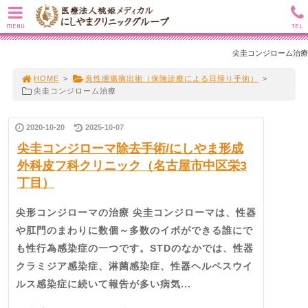
MENU
TEL
尖圭コンジローム治療
HOME
>
良性腫瘍摘出術（保険診療による日帰り手術）
>
尖圭コンジローム治療
2020-10-20
2025-10-07
尖圭コンジローマ除去手術/にしやま形成
外科皮フ科クリニック（名古屋市中区栄3
丁目）
尖形コンジローマの治療 尖圭コンジローマは、性器
や肛門のまわりに数個～多数のイボができる誰にで
も性行為感染症の一つです。STDのなかでは、性器
クラミジア感染症、淋菌感染症、性器ヘルペスウイ
ルス感染症に続いて報告が多い病気...