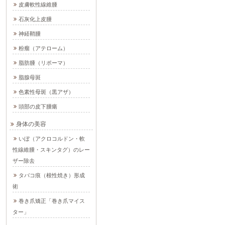
皮膚軟性線維腫
石灰化上皮腫
神経鞘腫
粉瘤（アテローム）
脂肪腫（リポーマ）
脂腺母斑
色素性母斑（黒アザ）
頭部の皮下腫瘍
身体の美容
いぼ（アクロコルドン・軟
性線維腫・スキンタグ）のレー
ザー除去
タバコ痕（根性焼き）形成
術
巻き爪矯正「巻き爪マイス
ター」