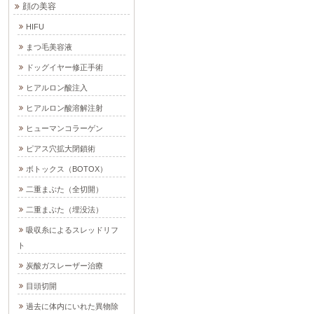
顔の美容
HIFU
まつ毛美容液
ドッグイヤー修正手術
ヒアルロン酸注入
ヒアルロン酸溶解注射
ヒューマンコラーゲン
ピアス穴拡大閉鎖術
ボトックス（BOTOX）
二重まぶた（全切開）
二重まぶた（埋没法）
吸収糸によるスレッドリフ
ト
炭酸ガスレーザー治療
目頭切開
過去に体内にいれた異物除