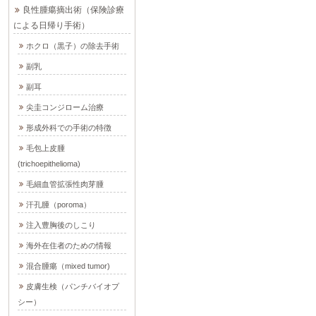
良性腫瘍摘出術（保険診療
による日帰り手術）
ホクロ（黒子）の除去手術
副乳
副耳
尖圭コンジローム治療
形成外科での手術の特徴
毛包上皮腫
(trichoepithelioma)
毛細血管拡張性肉芽腫
汗孔腫（poroma）
注入豊胸後のしこり
海外在住者のための情報
混合腫瘍（mixed tumor)
皮膚生検（パンチバイオプ
シー）