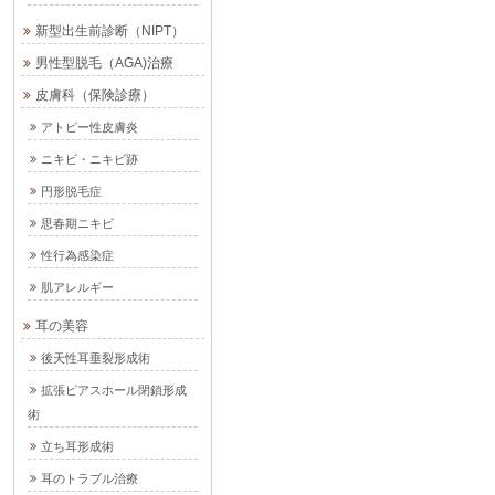
新型出生前診断（NIPT）
男性型脱毛（AGA)治療
皮膚科（保険診療）
アトピー性皮膚炎
ニキビ・ニキビ跡
円形脱毛症
思春期ニキビ
性行為感染症
肌アレルギー
耳の美容
後天性耳垂裂形成術
拡張ピアスホール閉鎖形成
術
立ち耳形成術
耳のトラブル治療