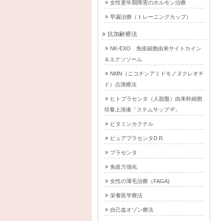
女性更年期障害のホルモン治療
2019-05-02
2025-01-26
2019-05-02
2025-09-04
5-01-26
早漏治療（トレーニングカップ）
抗加齢療法
NK-EXO 免疫細胞由来サイトカイン
＆エクソソーム
NMN（ニコチンアミドモノヌクレオチ
ド）点滴療法
ヒトプラセンタ（人胎盤）由来幹細胞
培養上清液「ステムサップ-P」
ビタミンカクテル
ピュアプラセンタD.R.
プラセンタ
免疫力強化
女性の薄毛治療（FAGA)
栄養医学療法
自己血オゾン療法