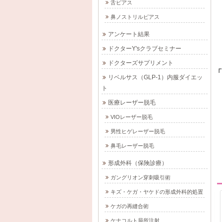
舌ピアス
鼻ノストリルピアス
アンケート結果
ドクターY'sクラブセミナー
ドクターズサプリメント
「
リベルサス（GLP-1）内服ダイエッ
ト
医療レーザー脱毛
VIOレーザー脱毛
男性ヒゲレーザー脱毛
鼻毛レーザー脱毛
形成外科（保険診療）
ガングリオン穿刺吸引術
キズ・ケガ・ヤケドの形成外科的処置
ケガの再縫合術
ケナコルト局所注射