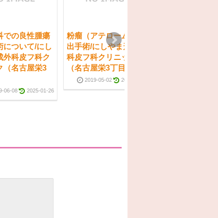
科での良性腫瘍
粉瘤（アテローム）摘
わきが（腋臭症
術について/にし
出手術/にしやま形成外
剪除手術/にし
成外科皮フ科ク
科皮フ科クリニック
外科皮フ科クリ
ク（名古屋栄3
（名古屋栄3丁目）
（名古屋栄3丁
2019-05-02
2025-01-26
2019-05-02
9-06-08
2025-01-26