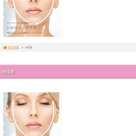
HOME
>
m08
m08