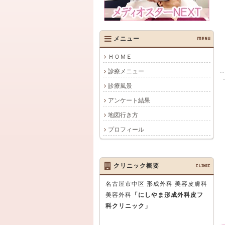
メニュー
MENU
ＨＯＭＥ
診療メニュー
診療風景
アンケート結果
地図行き方
プロフィール
クリニック概要
CLINIC
名古屋市中区 形成外科 美容皮膚科
美容外科
「にしやま形成外科皮フ
科クリニック」