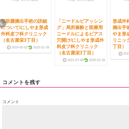
脂肪腫摘出手術の詳細
「ニードルピアッシン
形成外
について/にしやま形成
グ」局所麻酔と医療用
摘出手
外科皮フ科クリニック
ニードルによるピアス
やま形
（名古屋栄3丁目）
穴開け/にしやま形成外
リニッ
科皮フ科クリニック
丁目）
2019-05-02
2025-01-26
（名古屋栄3丁目）
201
2021-07-08
2025-01-26
コメントを残す
コメント