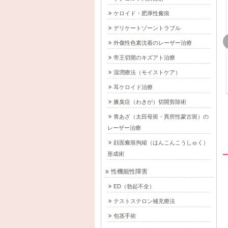
ケロイド・肥厚性瘢痕
デリケートゾーントラブル
NK-EXO（免疫細胞由
過去に注入された非吸
外傷性色素沈着のレーザー治療
ma)/に
来サイトカイン＆エク
収性ジェルの除去手術/
帝王切開のキズアト治療
フ科
ソソーム）/にしやま形
にしやま形成外科皮フ
屋栄
成外科皮フ科クリニッ
科クリニック（名古屋
湿潤療法（モイストケア）
ク（名古屋栄3丁目）
栄3丁目）
耳ケロイド治療
2-04-15
2024-08-08
2026-03-06
2021-08-24
腋臭症（わきが）切開剪除術
青あざ（太田母斑・異所性蒙古斑）の
レーザー治療
顔面瘢痕拘縮（はんこんこうしゅく）
形成術
性機能性障害
腫瘍
粉瘤（アテローム）摘
わきが（腋臭症）切開
ED（勃起不全）
/にし
出手術/にしやま形成外
剪除手術/にしやま形成
テストステロン補充療法
科ク
科皮フ科クリニック
外科皮フ科クリニック
包茎手術
栄3
（名古屋栄3丁目）
（名古屋栄3丁目）