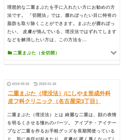
理想的な二重まぶたを手に入れたい方にお勧めの方
法です。 「切開法」では、腫れぼったい目に特有の
脂肪も取り除くことができます。まぶたが腫れぼっ
たい、 皮膚が弛んでいる、埋没法ではずれてします
などを解消したい方は、この方法を...
二重まぶた（全切開）
2019-05-02
2025-01-26
二重まぶた（埋没法）/にしやま形成外科
皮フ科クリニック（名古屋栄3丁目）
二重まぶた（埋没法）とは 綺麗な二重は、顔の表情
を明るくさせる憧れのパーツ。 アイプチ・アイテー
プなど二重を作るお手軽グッズを長期間使っている
と、肌に炎症が起きたり、皮膚が 硬く厚くなってし