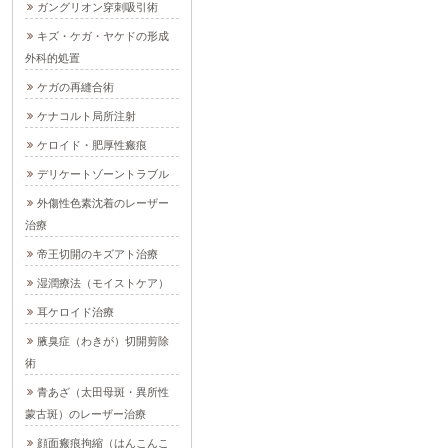
ガングリオン穿刺吸引術
キズ・ケガ・ヤケドの形成
外科的処置
ケガの再縫合術
ケナコルト局所注射
ケロイド・肥厚性瘢痕
デリケートゾーントラブル
外傷性色素沈着のレーザー
治療
帝王切開のキズアト治療
湿潤療法（モイストケア）
耳ケロイド治療
腋臭症（わきが）切開剪除
術
青あざ（太田母斑・異所性
蒙古斑）のレーザー治療
顔面瘢痕拘縮（はんこんこ