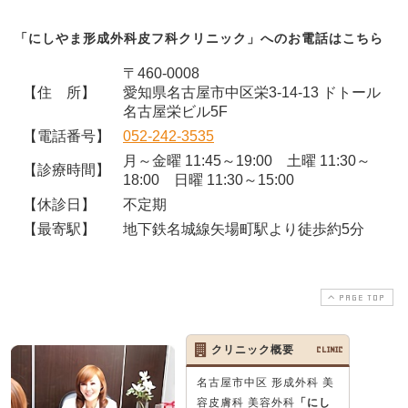
「にしやま形成外科皮フ科クリニック」へのお電話はこちら
〒460-0008
【住 所】
愛知県名古屋市中区栄3-14-13 ドトール
名古屋栄ビル5F
【電話番号】
052-242-3535
月～金曜 11:45～19:00 土曜 11:30～
【診療時間】
18:00 日曜 11:30～15:00
【休診日】
不定期
【最寄駅】
地下鉄名城線矢場町駅より徒歩約5分
PAGE TOP
クリニック概要
CLINIC
名古屋市中区 形成外科 美
容皮膚科 美容外科
「にし