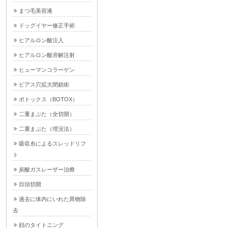
まつ毛美容液
ドッグイヤー修正手術
ヒアルロン酸注入
ヒアルロン酸溶解注射
ヒューマンコラーゲン
ピアス穴拡大閉鎖術
ボトックス（BOTOX）
二重まぶた（全切開）
二重まぶた（埋没法）
吸収糸によるスレッドリフ
ト
炭酸ガスレーザー治療
目頭切開
過去に体内にいれた異物除
去
顔のタイトニング