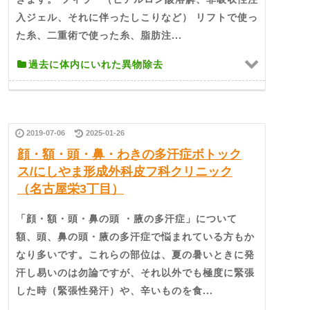
入ジェル、それに伴ったしこりなど） リフトで使っ
た糸、二重術で使った糸、脂肪注...
過去に体内にいれた異物除去
2019-07-06
2025-01-26
顔・額・頭・鼻・わきの多汗症ボトック
ス/にしやま形成外科皮フ科クリニック
（名古屋栄3丁目）
「顔・額・頭・鼻の頭 ・腋の多汗症」について
額、頭、鼻の頭・腋の多汗症で悩まれている方もか
なり多いです。これらの部位は、夏の暑いときに発
汗し易いのは勿論ですが、それ以外でも極度に緊張
した時（緊張性発汗）や、辛いものを食...