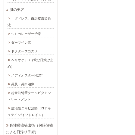
肌の美容
「ダドレス」白斑皮膚染色
液
シミのレーザー治療
ダーマペン④
ドクターズコスメ
ヘリオケアD（飲む日焼け止
め）
メディオスターNEXT
美肌・美白治療
超音波処置クールビタミン
トリートメント
難治性ニキビ治療（ロアキ
ュテイン/イソトロイン）
良性腫瘍摘出術（保険診療
による日帰り手術）