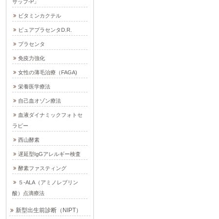
サップ-P」
ビタミンカクテル
ピュアプラセンタD.R.
プラセンタ
免疫力強化
女性の薄毛治療（FAGA)
栄養医学療法
自己血オゾン療法
血液ダイナミックフォトセ
ラピー
西山酵素
遅延型IgGアレルギー検査
酵素ファスティング
５-ALA（アミノレブリン
酸）点滴療法
新型出生前診断（NIPT）