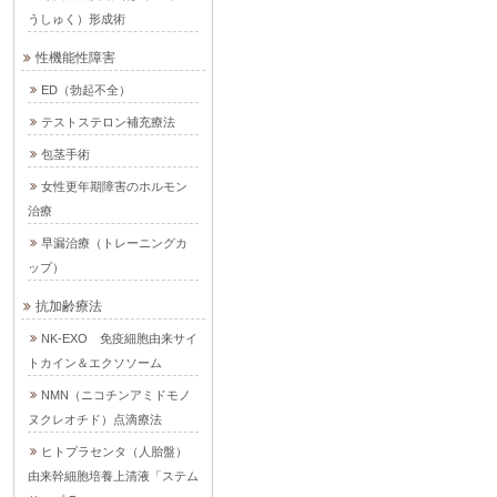
うしゅく）形成術
性機能性障害
ED（勃起不全）
テストステロン補充療法
包茎手術
女性更年期障害のホルモン
治療
早漏治療（トレーニングカ
ップ）
抗加齢療法
NK-EXO 免疫細胞由来サイ
トカイン＆エクソソーム
NMN（ニコチンアミドモノ
ヌクレオチド）点滴療法
ヒトプラセンタ（人胎盤）
由来幹細胞培養上清液「ステム