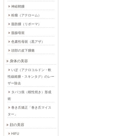
神経鞘腫
粉瘤（アテローム）
脂肪腫（リポーマ）
脂腺母斑
色素性母斑（黒アザ）
頭部の皮下腫瘍
身体の美容
いぼ（アクロコルドン・軟
性線維腫・スキンタグ）のレー
ザー除去
タバコ痕（根性焼き）形成
術
巻き爪矯正「巻き爪マイス
ター」
顔の美容
HIFU