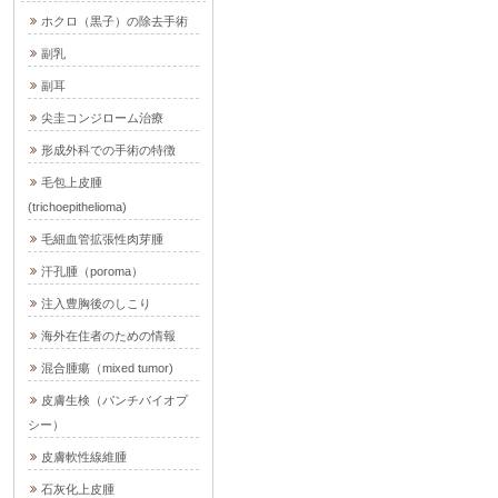
ホクロ（黒子）の除去手術
副乳
副耳
尖圭コンジローム治療
形成外科での手術の特徴
毛包上皮腫
(trichoepithelioma)
毛細血管拡張性肉芽腫
汗孔腫（poroma）
注入豊胸後のしこり
海外在住者のための情報
混合腫瘍（mixed tumor)
皮膚生検（パンチバイオプ
シー）
皮膚軟性線維腫
石灰化上皮腫