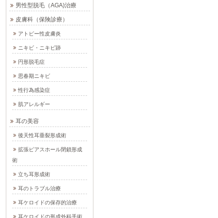
男性型脱毛（AGA)治療
皮膚科（保険診療）
アトピー性皮膚炎
ニキビ・ニキビ跡
円形脱毛症
思春期ニキビ
性行為感染症
肌アレルギー
耳の美容
後天性耳垂裂形成術
拡張ピアスホール閉鎖形成
術
立ち耳形成術
耳のトラブル治療
耳ケロイドの保存的治療
耳ケロイドの形成外科手術