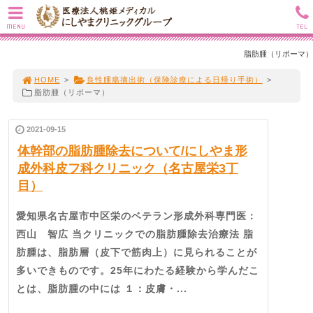
MENU
TEL
脂肪腫（リポーマ）
HOME
>
良性腫瘍摘出術（保険診療による日帰り手術）
>
脂肪腫（リポーマ）
2021-09-15
体幹部の脂肪腫除去について/にしやま形
成外科皮フ科クリニック（名古屋栄3丁
目）
愛知県名古屋市中区栄のベテラン形成外科専門医：
西山 智広 当クリニックでの脂肪腫除去治療法 脂
肪腫は、脂肪層（皮下で筋肉上）に見られることが
多いできものです。25年にわたる経験から学んだこ
とは、脂肪腫の中には １：皮膚・...