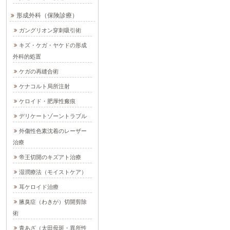
形成外科（保険診療）
ガングリオン穿刺吸引術
キズ・ケガ・ヤケドの形成
外科的処置
ケガの再縫合術
ケナコルト局所注射
ケロイド・肥厚性瘢痕
デリケートゾーントラブル
外傷性色素沈着のレーザー
治療
帝王切開のキズアト治療
湿潤療法（モイストケア）
耳ケロイド治療
腋臭症（わきが）切開剪除
術
青あざ（太田母斑・異所性