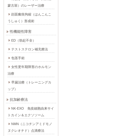
蒙古斑）のレーザー治療
顔面瘢痕拘縮（はんこんこ
うしゅく）形成術
性機能性障害
ED（勃起不全）
テストステロン補充療法
包茎手術
女性更年期障害のホルモン
治療
早漏治療（トレーニングカ
ップ）
抗加齢療法
NK-EXO 免疫細胞由来サイ
トカイン＆エクソソーム
NMN（ニコチンアミドモノ
ヌクレオチド）点滴療法