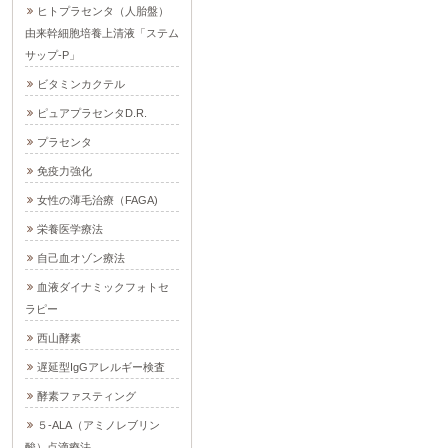
ヒトプラセンタ（人胎盤）
由来幹細胞培養上清液「ステム
サップ-P」
ビタミンカクテル
ピュアプラセンタD.R.
プラセンタ
免疫力強化
女性の薄毛治療（FAGA)
栄養医学療法
自己血オゾン療法
血液ダイナミックフォトセ
ラピー
西山酵素
遅延型IgGアレルギー検査
酵素ファスティング
５-ALA（アミノレブリン
酸）点滴療法