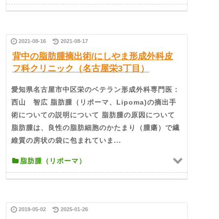
2021-08-16
2021-08-17
背中の脂肪腫摘出術/にしやま形成外科皮
フ科クリニック（名古屋栄3丁目）
愛知県名古屋市中区栄のベテラン形成外科専門医：
西山 智広 脂肪腫（リポーマ、Lipoma)の摘出手
術についての説明について 脂肪腫の原因について
脂肪腫は、良性の脂肪細胞のかたまり（腫瘍）で繊
維質の房状の袋に包まれていま...
脂肪腫（リポーマ）
2019-05-02
2025-01-26