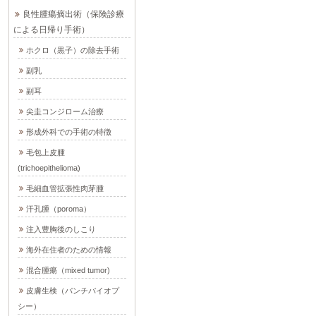
良性腫瘍摘出術（保険診療
による日帰り手術）
ホクロ（黒子）の除去手術
副乳
副耳
尖圭コンジローム治療
形成外科での手術の特徴
毛包上皮腫
(trichoepithelioma)
毛細血管拡張性肉芽腫
汗孔腫（poroma）
注入豊胸後のしこり
海外在住者のための情報
混合腫瘍（mixed tumor)
皮膚生検（パンチバイオプ
シー）