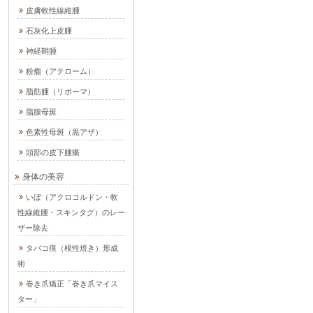
皮膚軟性線維腫
石灰化上皮腫
神経鞘腫
粉瘤（アテローム）
脂肪腫（リポーマ）
脂腺母斑
色素性母斑（黒アザ）
頭部の皮下腫瘍
身体の美容
いぼ（アクロコルドン・軟
性線維腫・スキンタグ）のレー
ザー除去
タバコ痕（根性焼き）形成
術
巻き爪矯正「巻き爪マイス
ター」