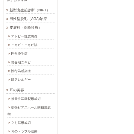
新型出生前診断（NIPT）
男性型脱毛（AGA)治療
皮膚科（保険診療）
アトピー性皮膚炎
ニキビ・ニキビ跡
円形脱毛症
思春期ニキビ
性行為感染症
肌アレルギー
耳の美容
後天性耳垂裂形成術
拡張ピアスホール閉鎖形成
術
立ち耳形成術
耳のトラブル治療