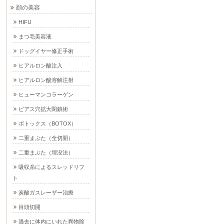
顔の美容
HIFU
まつ毛美容液
ドッグイヤー修正手術
ヒアルロン酸注入
ヒアルロン酸溶解注射
ヒューマンコラーゲン
ピアス穴拡大閉鎖術
ボトックス（BOTOX）
二重まぶた（全切開）
二重まぶた（埋没法）
吸収糸によるスレッドリフ
ト
炭酸ガスレーザー治療
目頭切開
過去に体内にいれた異物除