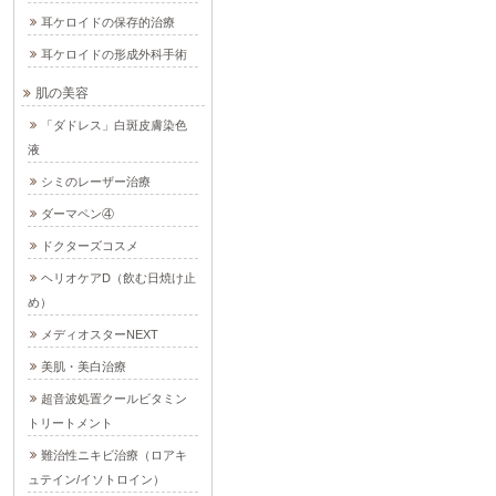
耳ケロイドの保存的治療
耳ケロイドの形成外科手術
肌の美容
「ダドレス」白斑皮膚染色
液
シミのレーザー治療
ダーマペン④
ドクターズコスメ
ヘリオケアD（飲む日焼け止
め）
メディオスターNEXT
美肌・美白治療
超音波処置クールビタミン
トリートメント
難治性ニキビ治療（ロアキ
ュテイン/イソトロイン）